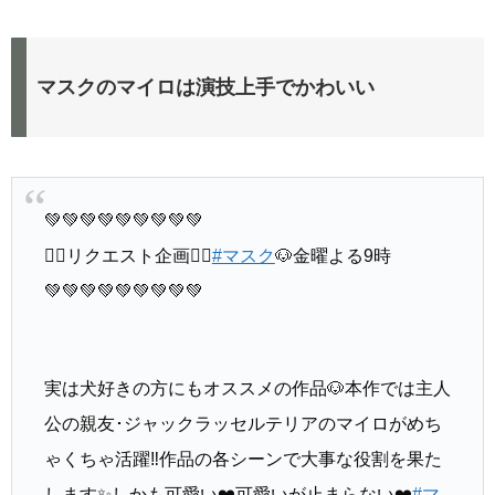
マスクのマイロは演技上手でかわいい
💚💚💚💚💚💚💚💚💚
🐕‍🦺リクエスト企画🐕‍🦺
#マスク
🐶金曜よる9時
💚💚💚💚💚💚💚💚💚
実は犬好きの方にもオススメの作品🐶本作では主人
公の親友･ジャックラッセルテリアのマイロがめち
ゃくちゃ活躍‼️作品の各シーンで大事な役割を果た
します✨しかも可愛い❤️可愛いが止まらない❤️
#マ