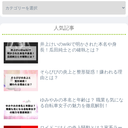
人気記事
井上けいのwikiで明かされた本名や身
長！瓜田純士との確執とは？
そらびびの炎上と整形疑惑！嫌われる理
由とは？
ゆみやみの本名と年齢は？ 職業も気にな
る自転車女子の魅力を徹底解剖！
ロイドごはんの炎上騒動とは？家系ラー