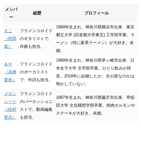
メンバ
経歴
プロフィール
ー
1984年生まれ、神奈川県横浜市出身、東京
まこ
フラメンコロイド
都立大学 (旧首都大学東京) 工学部卒業。ラ
（阿部
のギタリストで、
ーメン（特に家系ラーメン）が大好き。未
真）
作曲も担当。
婚。
1989年生まれ、神奈川県茅ヶ崎市出身、日
あや
フラメンコロイド
本女子大学 文学部卒業。ひとり飲みが得
（高橋
のボーカリスト
意。2018年に結婚したが、夫が誰なのかは
愛夜）
で、作詞も担当。
明かしていない。
メロン
フラメンコロイド
1987年生まれ、神奈川県藤沢市出身、早稲
シート
のパーカッショニ
田大学 文化構想学部卒業。焼肉ホルモンや
（松村
ストで、動画編集
ステーキが大好き。未婚。
哲志）
も担当。